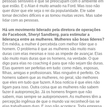
pessoas sensíveis e que se preocupam com o ambiente em
que estão. E o Alan é muito amado na Ford. Mas isso não
quer dizer que ele seja o rei da popularidade. Ele sabe
tomar decisões difíceis e as tomou muitas vezes. Mas sabe
lidar com as pessoas.
Há um movimento liderado pela diretora de operações
do Facebook, Sheryl Sandberg, para estimular a
liderança entre as mulheres. Mulheres são boas líderes?
Em média, a mulher é percebida com melhor líder que o
homem. O problema é que as mulheres são muito mais
duras com elas mesmas e isso as impede de avançar. Elas
são muito mais duras que os homens, na verdade. O que
digo para elas no coaching é para que não sejam tão duras.
Elas querem ser perfeitas em tudo: como mães, esposas,
filhas, amigas e profissionais. Mas ninguém é perfeito. Os
homens sabem que as mulheres, no geral, são melhores
que eles em tudo que fazem. A boa notícia é que eles não
ligam para isso. Outra coisa que as mulheres não sabem
fazer é autopromoção. Já os homens fingem que não
sabem, mas sempre se autopromovem. As mulheres têm a
percepção ingênua de que o mundo vai reconhecê-las se
elas trabalharem duro. E isso não acontece. Toda empresa