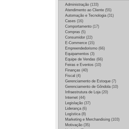
Administração
(133)
Atendimento ao Cliente
(55)
Automação e Tecnologia
(31)
Cases
(16)
Comportamento
(17)
Compras
(5)
Consumidor
(22)
E-Commerce
(15)
Empreendedorismo
(66)
Equipamentos
(3)
Equipe de Vendas
(66)
Feiras e Eventos
(10)
Finanças
(40)
Fiscal
(4)
Gerenciamento de Estoque
(7)
Gerenciamento de Gôndola
(10)
Infraestrutura de Loja
(20)
Internet
(44)
Legislação
(37)
Liderança
(6)
Logística
(8)
Marketing e Merchandising
(103)
Motivação
(35)