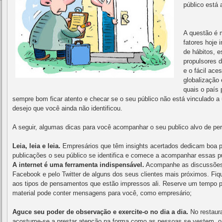
público está 
A questão é 
fatores hoje
de hábitos, e
propulsores 
e o fácil ace
globalização
quais o país
sempre bom ficar atento e checar se o seu público não está vinculado 
desejo que você ainda não identificou.
A seguir, algumas dicas para você acompanhar o seu publico alvo de per
Leia, leia e leia.
Empresários que têm insights acertados dedicam boa pa
publicações o seu público se identifica e comece a acompanhar essas p
A internet é uma ferramenta indispensável.
Acompanhe as discussões, 
Facebook e pelo Twitter de alguns dos seus clientes mais próximos. Fiqu
aos tipos de pensamentos que estão impressos ali. Reserve um tempo pa
material pode conter mensagens para você, como empresário;
Aguce seu poder de observação e exercite-o no dia a dia.
No restaura
acostume-se a prestar atenção na forma como as pessoas se vestem, 