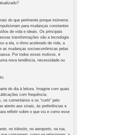
atualizado?
mais do que pertinente porque inúmeros
 impulsionam para mudanças constantes
stilos de vida e ideais. Os principais
dessas transformações são a tecnologia
sso a ela, o ritmo acelerado de vida, a
 e as mudanças socioeconômicas pelas
 passa. Por todos esses motivos, é
a uma nova tendência, necessidade ou
to.
rte do dia à leitura. Imagine com quais
ublicações com frequência;
os comentários e os “curtir” pelo
e atento aos sinais, às preferências e
ra refletir sobre o que viu e como esse
nte, no trânsito, no aeroporto, na rua,
o que consomem, como se relacionam, o