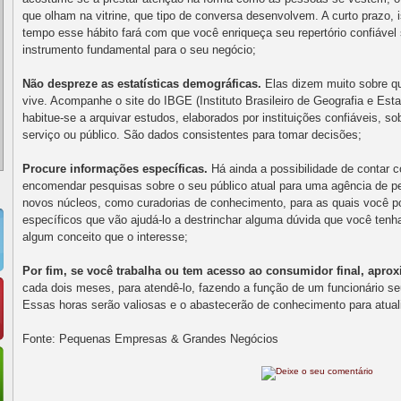
que olham na vitrine, que tipo de conversa desenvolvem. A curto prazo, 
tempo esse hábito fará com que você enriqueça seu repertório confiáve
instrumento fundamental para o seu negócio;
Não despreze as estatísticas demográficas.
Elas dizem muito sobre qu
vive. Acompanhe o site do IBGE (Instituto Brasileiro de Geografia e Es
habitue-se a arquivar estudos, elaborados por instituições confiáveis, s
serviço ou público. São dados consistentes para tomar decisões;
Procure informações específicas.
Há ainda a possibilidade
de contar 
encomendar pesquisas sobre o seu público atual para uma agência de p
novos núcleos, como curadorias de conhecimento, para as quais você po
específicos que vão ajudá-lo a destrinchar alguma dúvida que você tenh
algum conceito que o interesse;
Por fim, se você trabalha ou tem acesso ao consumidor final, aprox
cada dois meses, para atendê-lo, fazendo a função de um funcionário se
Essas horas serão valiosas e o abastecerão de conhecimento para atuali
Fonte: Pequenas Empresas & Grandes Negócios