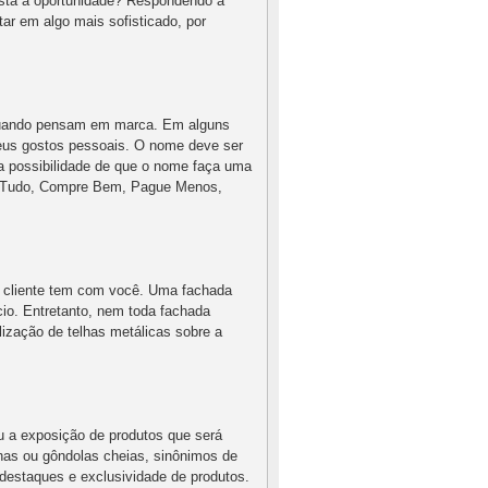
stá a oportunidade? Respondendo a
ar em algo mais sofisticado, por
quando pensam em marca. Em alguns
seus gostos pessoais. O nome deve ser
a possibilidade de que o nome faça uma
d Tudo, Compre Bem, Pague Menos,
eu cliente tem com você. Uma fachada
cio. Entretanto, nem toda fachada
lização de telhas metálicas sobre a
u a exposição de produtos que será
lhas ou gôndolas cheias, sinônimos de
destaques e exclusividade de produtos.