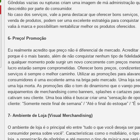
Gôndolas vazias ou rupturas criam uma imagem de má administração qu
descrédito por parte do consumidor.
No caso dos serviços, vale a pena destacar que oferecer bons serviços
venda de produtos, podem ser uma excelente estratégia para conquistar e
valia à marca e possibilitam rentabilizar melhor os produtos oferecidos.
6- Preço/ Promoção
Eu realmente acredito que preço não é diferencial de mercado. Acreditar
porque é o mais barato, além de não conquistar nenhum tipo de fidelida
a qualquer momento pode surgir um novo concorrente com preços menor
lucro estarão sempre comprometidas. Oferecer bons preços, condizente
serviços é sempre o melhor caminho. Utilizar as promoções para alavan
consumidores é uma excelente arma na briga pelo mercado. Uma loja 
uma loja morta. As promoções dão o tom do dinamismo que o varejo preci
equipamentos de merchandising como banners, splashes e cartazes par
cativam seu cliente. Uma boa idéia é buscar criar uma “sensação de opo
cliente: “Somente neste final de semana” / “Até o final do estoque” / “É 
7- Ambiente de Loja (Visual Merchandising)
O ambiente de loja é o principal elo entre “tudo o que você deseja ser p
consumidor pensa sobre você”. Características como o mobiliário, o tipo
loja, a organização de gôndolas e até mesmo o tipo de música que será u