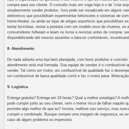
compra para seu cliente. O conceito mais em voga hoje é o de “criar ex
simplesmente vender produtos. Isso pode ser visualizado em alguns vare
eletronicos que possibilitam experimentar televisores e sistemas de 
home-theater, ou ainda as lojas de artigos esportivos que possibilitam 
testar bicicletas, testar a pontaria com um modelo novo de chuteira, ou a
consumidores folheiam e leiam os livros e revistas antes de comprar, 
disponibilizando até mesmo assentos e bancos confortáveis, incentivan
8- Atendimento
De nada adianta uma loja bem planejada, com bons produtos e conceito
atendimento está mal formada. Sua equipe de vendas é o combustível que
vender. Tal como um motor, um combustível de qualidade faz o desem
um combustível de baixa qualidade corrói e faz o motor parar. Motivação
9- Logística
Entrega gratuita? Entrega em 24 horas? Qual a melhor estatégia? A melh
pode cumprir junto ao seu cliente, sem o menor risco de falhar naquilo
promete algo melhor do que eu? Invista, melhore seu serviço, mas nunca
cumprir o combinado. Busque sempre uma margem de segurança, ou avi
caso de algum problema ou imprevisto.