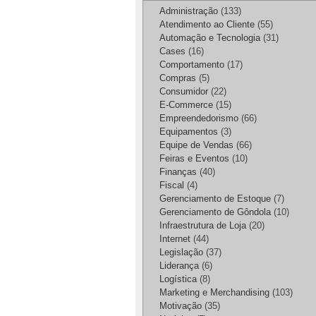
Administração
(133)
Atendimento ao Cliente
(55)
Automação e Tecnologia
(31)
Cases
(16)
Comportamento
(17)
Compras
(5)
Consumidor
(22)
E-Commerce
(15)
Empreendedorismo
(66)
Equipamentos
(3)
Equipe de Vendas
(66)
Feiras e Eventos
(10)
Finanças
(40)
Fiscal
(4)
Gerenciamento de Estoque
(7)
Gerenciamento de Gôndola
(10)
Infraestrutura de Loja
(20)
Internet
(44)
Legislação
(37)
Liderança
(6)
Logística
(8)
Marketing e Merchandising
(103)
Motivação
(35)