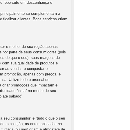
e repercute em desconfiança e
, principalmente se complementam a
 fidelizar clientes. Bons serviços criam
 ser o melhor de sua região apenas
de por parte de seus consumidores (pois
es do que o seu), suas margens de
s com sua qualidade de produtos e
car as vendas e conquistar os
sem promoção, apenas com preços, é
sa. Utilize todo o arsenal de
a criar promoções que impactam e
rtunidade única” na mente de seu
só até sábado”
ara seu consumidor” e “tudo o que o seu
 de exposição, as cores aplicadas na
tilizada (ou não) criam a atmosfera de