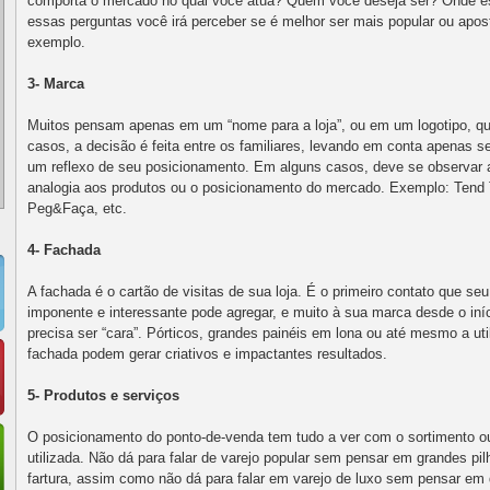
comporta o mercado no qual você atua? Quem você deseja ser? Onde e
essas perguntas você irá perceber se é melhor ser mais popular ou apost
exemplo.
3- Marca
Muitos pensam apenas em um “nome para a loja”, ou em um logotipo, 
casos, a decisão é feita entre os familiares, levando em conta apenas 
um reflexo de seu posicionamento. Em alguns casos, deve se observar 
analogia aos produtos ou o posicionamento do mercado. Exemplo: Ten
Peg&Faça, etc.
4- Fachada
A fachada é o cartão de visitas de sua loja. É o primeiro contato que s
imponente e interessante pode agregar, e muito à sua marca desde o iní
precisa ser “cara”. Pórticos, grandes painéis em lona ou até mesmo a uti
fachada podem gerar criativos e impactantes resultados.
5- Produtos e serviços
O posicionamento do ponto-de-venda tem tudo a ver com o sortimento o
utilizada. Não dá para falar de varejo popular sem pensar em grandes pi
fartura, assim como não dá para falar em varejo de luxo sem pensar em 