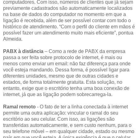
computadores. Com isso, números de clientes que já sejam
previamente cadastrados são automaticamente localizados
na base de dados do computador no momento em que a
ligação é recebida, além de ser possível contar com todo o
histórico de atendimento. “Com o perfil do cliente em mãos é
possível fazer um atendimento muito mais eficiente”, pontua
Almeida.
PABX à distância
– Como a rede de PABX da empresa
passa a ser feita sobre protocolo de internet, é mais ou
menos como enviar um email: não faz diferença para onde
você esteja mandando. Dessa forma, é possível ligar para
diferentes unidades, mesmo que de outras cidades e
estados, de forma totalmente gratuita. Esta solução, no
entanto, exige que o escritório tenha uma boa conexão de
internet, já que as ligação podem sobrecarrega-la.
Ramal remoto
- O fato de ter a linha conectada à internet
permite uma outra aplicação: vincular o ramal do seu
escritório ao seu celular. Com isso, as ligações são
transferidas automaticamente, e sem custo nenhum, para o
seu telefone móvel – em qualquer cidade, estado ou mesmo
país em que você esteja. A única exigência é que o celular