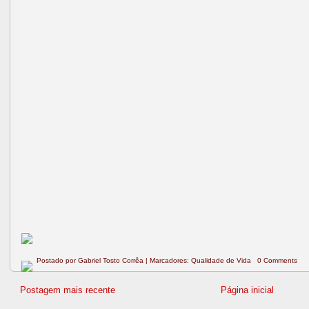
Postado por
Gabriel Tosto Corrêa
|
Marcadores:
Qualidade de Vida
0 Comments
Postagem mais recente
Página inicial