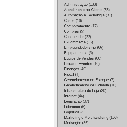
Administração
(133)
Atendimento ao Cliente
(55)
Automação e Tecnologia
(31)
Cases
(16)
Comportamento
(17)
Compras
(5)
Consumidor
(22)
E-Commerce
(15)
Empreendedorismo
(66)
Equipamentos
(3)
Equipe de Vendas
(66)
Feiras e Eventos
(10)
Finanças
(40)
Fiscal
(4)
Gerenciamento de Estoque
(7)
Gerenciamento de Gôndola
(10)
Infraestrutura de Loja
(20)
Internet
(44)
Legislação
(37)
Liderança
(6)
Logística
(8)
Marketing e Merchandising
(103)
Motivação
(35)