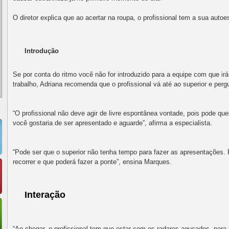
O diretor explica que ao acertar na roupa, o profissional tem a sua autoe
Introdução
Se por conta do ritmo você não for introduzido para a equipe com que irá
trabalho, Adriana recomenda que o profissional vá até ao superior e perg
“O profissional não deve agir de livre espontânea vontade, pois pode qu
você gostaria de ser apresentado e aguarde”, afirma a especialista.
“Pode ser que o superior não tenha tempo para fazer as apresentações.
recorrer e que poderá fazer a ponte”, ensina Marques.
Interação
“Ao chegar, o profissional tem que estar com os radares aguçados, para