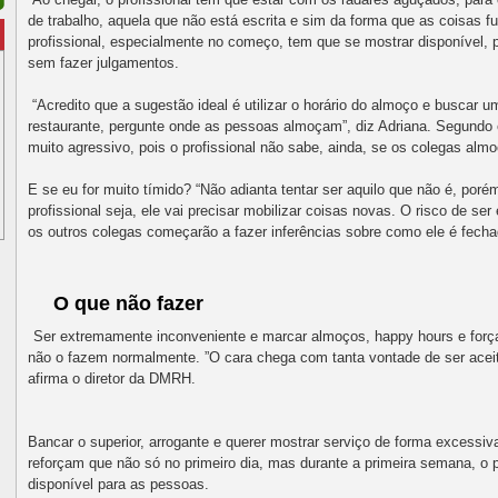
de trabalho, aquela que não está escrita e sim da forma que as coisas 
profissional, especialmente no começo, tem que se mostrar disponível,
sem fazer julgamentos.
“Acredito que a sugestão ideal é utilizar o horário do almoço e busca
restaurante, pergunte onde as pessoas almoçam”, diz Adriana. Segundo 
muito agressivo, pois o profissional não sabe, ainda, se os colegas alm
E se eu for muito tímido? “Não adianta tentar ser aquilo que não é, poré
profissional seja, ele vai precisar mobilizar coisas novas. O risco de se
os outros colegas começarão a fazer inferências sobre como ele é fecha
O que não fazer
Ser extremamente inconveniente e marcar almoços, happy hours e força
não o fazem normalmente. ”O cara chega com tanta vontade de ser acei
afirma o diretor da DMRH.
Bancar o superior, arrogante e querer mostrar serviço de forma excessiv
reforçam que não só no primeiro dia, mas durante a primeira semana, o p
disponível para as pessoas.