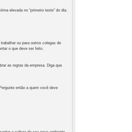
stima elevada no “primeiro teste” do dia.
 trabalhar ou para outros colegas de
untar o que deve ser feito.
ebrar as regras da empresa. Diga que
 Pergunte então a quem você deve
 captar a cultura de seu novo ambiente