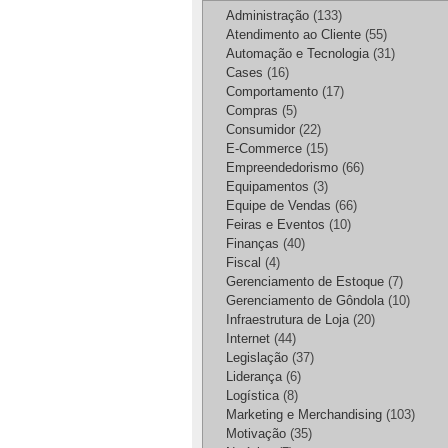
Administração
(133)
Atendimento ao Cliente
(55)
Automação e Tecnologia
(31)
Cases
(16)
Comportamento
(17)
Compras
(5)
Consumidor
(22)
E-Commerce
(15)
Empreendedorismo
(66)
Equipamentos
(3)
Equipe de Vendas
(66)
Feiras e Eventos
(10)
Finanças
(40)
Fiscal
(4)
Gerenciamento de Estoque
(7)
Gerenciamento de Gôndola
(10)
Infraestrutura de Loja
(20)
Internet
(44)
Legislação
(37)
Liderança
(6)
Logística
(8)
Marketing e Merchandising
(103)
Motivação
(35)