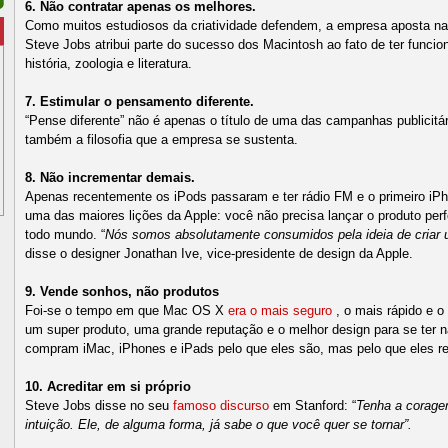
6. Não contratar apenas os melhores.
Como muitos estudiosos da criatividade defendem, a empresa aposta na 
Steve Jobs atribui parte do sucesso dos Macintosh ao fato de ter func
história, zoologia e literatura.
7. Estimular o pensamento diferente.
“Pense diferente” não é apenas o título de uma das campanhas publicitá
também a filosofia que a empresa se sustenta.
8. Não incrementar demais.
Apenas recentemente os iPods passaram e ter rádio FM e o primeiro i
uma das maiores lições da Apple: você não precisa lançar o produto perfe
todo mundo. “
Nós somos absolutamente consumidos pela ideia de criar 
disse o designer Jonathan Ive, vice-presidente de design da Apple.
9. Vende sonhos, não produtos
Foi-se o tempo em que Mac OS X
era o mais seguro
, o mais rápido e o
um super produto, uma grande reputação e o melhor design para se ter 
compram iMac, iPhones e iPads pelo que eles são, mas pelo que eles r
10. Acreditar em si próprio
Steve Jobs disse no seu
famoso discurso
em Stanford: “
Tenha a corage
intuição. Ele, de alguma forma, já sabe o que você quer se tornar”.