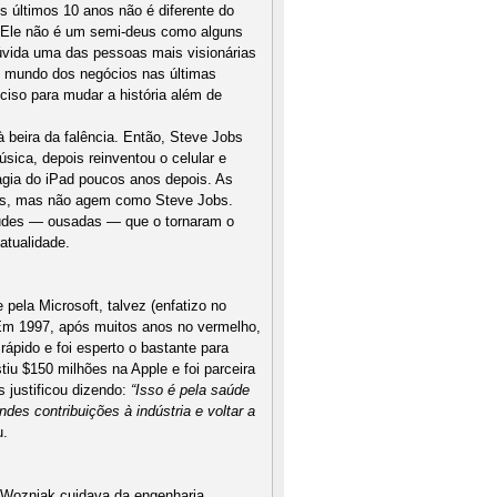
s últimos 10 anos não é diferente do
 Ele não é um semi-deus como alguns
vida uma das pessoas mais visionárias
o mundo dos negócios nas últimas
ciso para mudar a história além de
 beira da falência. Então, Steve Jobs
úsica, depois reinventou o celular e
ia do iPad poucos anos depois. As
s, mas não agem como Steve Jobs.
itudes — ousadas — que o tornaram o
atualidade.
pela Microsoft, talvez (enfatizo no
 Em 1997, após muitos anos no vermelho,
rápido e foi esperto o bastante para
stiu $150 milhões na Apple e foi parceira
 justificou dizendo:
“Isso é pela saúde
des contribuições à indústria e voltar a
u.
, Wozniak cuidava da engenharia