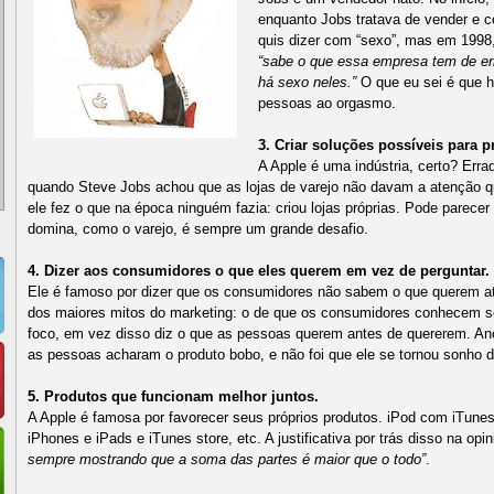
enquanto Jobs tratava de vender e co
quis dizer com “sexo”, mas em 1998
“sabe o que essa empresa tem de e
há sexo neles.”
O que eu sei é que h
pessoas ao orgasmo.
3. Criar soluções possíveis para 
A Apple é uma indústria, certo? Er
quando Steve Jobs achou que as lojas de varejo não davam a atenção q
ele fez o que na época ninguém fazia: criou lojas próprias. Pode parecer
domina, como o varejo, é sempre um grande desafio.
4. Dizer aos consumidores o que eles querem em vez de perguntar.
Ele é famoso por dizer que os consumidores não sabem o que querem a
dos maiores mitos do marketing: o de que os consumidores conhecem s
foco, em vez disso diz o que as pessoas querem antes de quererem. An
as pessoas acharam o produto bobo, e não foi que ele se tornou sonho
5. Produtos que funcionam melhor juntos.
A Apple é famosa por favorecer seus próprios produtos. iPod com iTunes
iPhones e iPads e iTunes store, etc. A justificativa por trás disso na op
sempre mostrando que a soma das partes é maior que o todo”
.