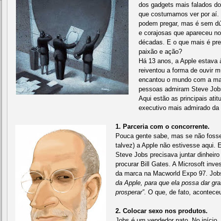
dos gadgets mais falados do
que costumamos ver por aí.
podem pregar, mas é sem dú
e corajosas que apareceu n
décadas. E o que mais é pre
paixão e ação?
Há 13 anos, a Apple estava à
reiventou a forma de ouvir m
encantou o mundo com a mag
pessoas admiram Steve Job
Aqui estão as principais at
executivo mais admirado da 
1. Parceria com o concorrente.
Pouca gente sabe, mas se não fosse 
talvez) a Apple não estivesse aqui.
Steve Jobs precisava juntar dinheiro 
procurar Bill Gates. A Microsoft inve
da marca na Macworld Expo 97. Jobs
da Apple, para que ela possa dar gran
prosperar”
. O que, de fato, acontece
2. Colocar sexo nos produtos.
Jobs é um vendedor nato. No início